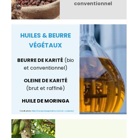
conventionnel
HUILES & BEURRE
VÉGÉTAUX
BEURRE DE KARITÉ
(bio
et conventionnel)
OLEINE DE KARITÉ
(brut et raffiné)
HUILE DE MORINGA
Credit photo:
http://europe.bungeloders.com/our-company/